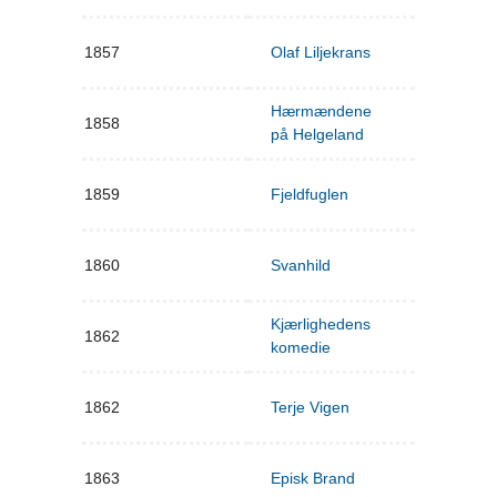
1857
Olaf Liljekrans
Hærmændene
1858
på Helgeland
1859
Fjeldfuglen
1860
Svanhild
Kjærlighedens
1862
komedie
1862
Terje Vigen
1863
Episk Brand