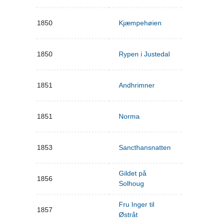
1850
Kjæmpehøien
1850
Rypen i Justedal
1851
Andhrimner
1851
Norma
1853
Sancthansnatten
Gildet på
1856
Solhoug
Fru Inger til
1857
Østråt