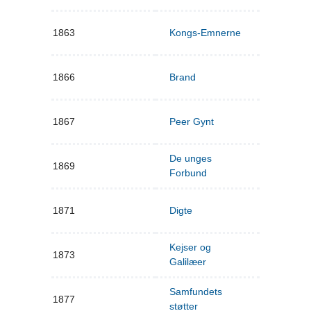
1863
Kongs-Emnerne
1866
Brand
1867
Peer Gynt
De unges
1869
Forbund
1871
Digte
Kejser og
1873
Galilæer
Samfundets
1877
støtter