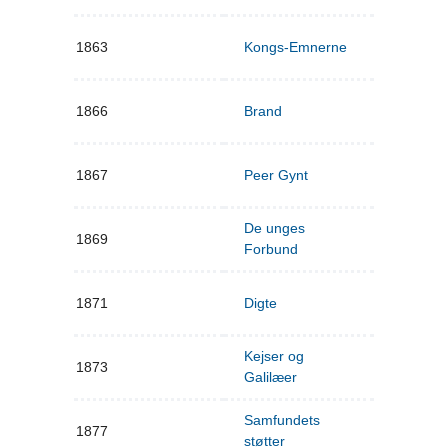
1863
Kongs-Emnerne
1866
Brand
1867
Peer Gynt
De unges
1869
Forbund
1871
Digte
Kejser og
1873
Galilæer
Samfundets
1877
støtter