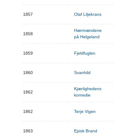
1857
Olaf Liljekrans
Hærmændene
1858
på Helgeland
1859
Fjeldfuglen
1860
Svanhild
Kjærlighedens
1862
komedie
1862
Terje Vigen
1863
Episk Brand