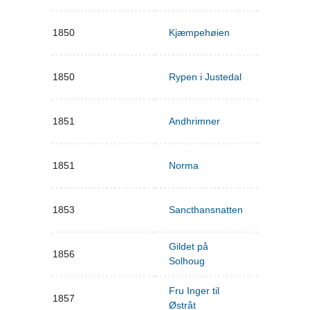
1850
Kjæmpehøien
1850
Rypen i Justedal
1851
Andhrimner
1851
Norma
1853
Sancthansnatten
Gildet på
1856
Solhoug
Fru Inger til
1857
Østråt