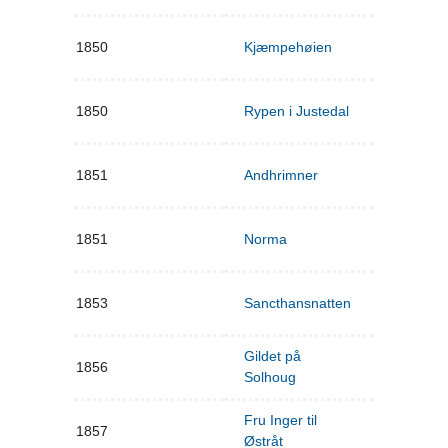
1850
Kjæmpehøien
1850
Rypen i Justedal
1851
Andhrimner
1851
Norma
1853
Sancthansnatten
Gildet på
1856
Solhoug
Fru Inger til
1857
Østråt