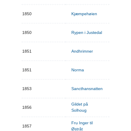
1850
Kjæmpehøien
1850
Rypen i Justedal
1851
Andhrimner
1851
Norma
1853
Sancthansnatten
Gildet på
1856
Solhoug
Fru Inger til
1857
Østråt