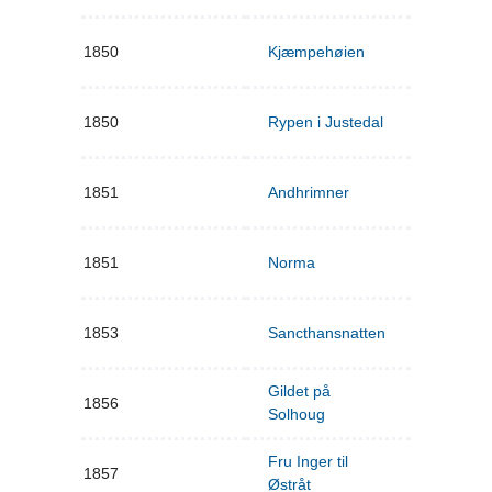
1850
Kjæmpehøien
1850
Rypen i Justedal
1851
Andhrimner
1851
Norma
1853
Sancthansnatten
Gildet på
1856
Solhoug
Fru Inger til
1857
Østråt