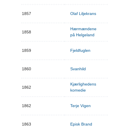
1857
Olaf Liljekrans
Hærmændene
1858
på Helgeland
1859
Fjeldfuglen
1860
Svanhild
Kjærlighedens
1862
komedie
1862
Terje Vigen
1863
Episk Brand