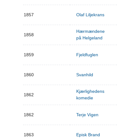
1857
Olaf Liljekrans
Hærmændene
1858
på Helgeland
1859
Fjeldfuglen
1860
Svanhild
Kjærlighedens
1862
komedie
1862
Terje Vigen
1863
Episk Brand