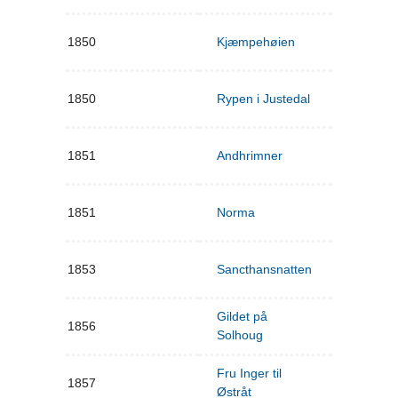
1850
Kjæmpehøien
1850
Rypen i Justedal
1851
Andhrimner
1851
Norma
1853
Sancthansnatten
Gildet på
1856
Solhoug
Fru Inger til
1857
Østråt