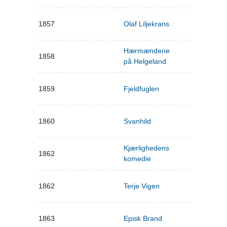
1857
Olaf Liljekrans
Hærmændene
1858
på Helgeland
1859
Fjeldfuglen
1860
Svanhild
Kjærlighedens
1862
komedie
1862
Terje Vigen
1863
Episk Brand