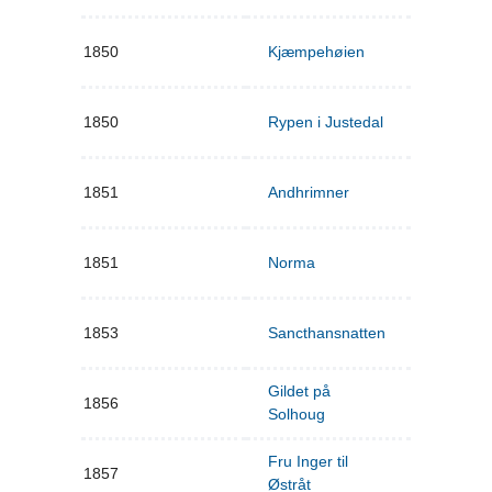
1850
Kjæmpehøien
1850
Rypen i Justedal
1851
Andhrimner
1851
Norma
1853
Sancthansnatten
Gildet på
1856
Solhoug
Fru Inger til
1857
Østråt