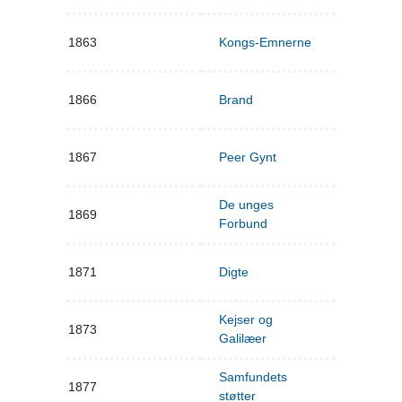
1863
Kongs-Emnerne
1866
Brand
1867
Peer Gynt
De unges
1869
Forbund
1871
Digte
Kejser og
1873
Galilæer
Samfundets
1877
støtter