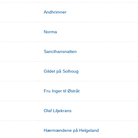
Andhrimner
Norma
Sancthansnatten
Gildet på Solhoug
Fru Inger til Østråt
Olaf Liljekrans
Hærmændene på Helgeland