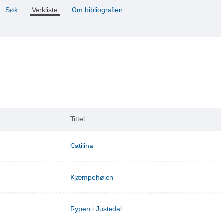
Søk
Verkliste
Om bibliografien
Tittel
Catilina
Kjæmpehøien
Rypen i Justedal