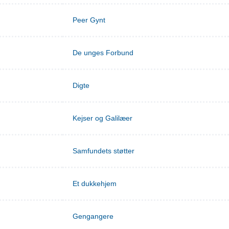
Peer Gynt
De unges Forbund
Digte
Kejser og Galilæer
Samfundets støtter
Et dukkehjem
Gengangere