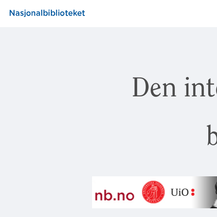
Den int
b