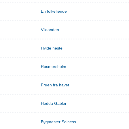
En folkefiende
Vildanden
Hvide heste
Rosmersholm
Fruen fra havet
Hedda Gabler
Bygmester Solness