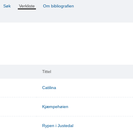
Søk
Verkliste
Om bibliografien
Tittel
Catilina
Kjæmpehøien
Rypen i Justedal