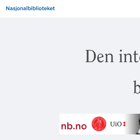
Den int
b