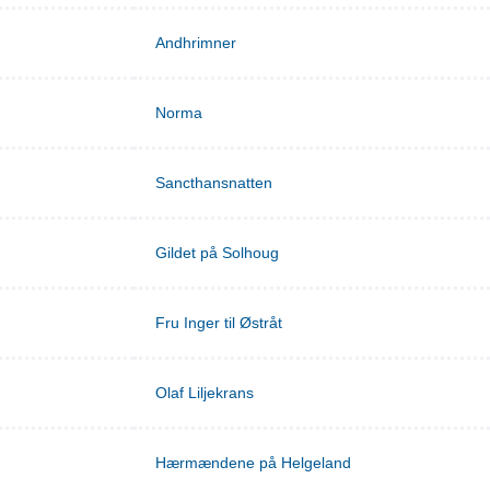
Andhrimner
Norma
Sancthansnatten
Gildet på Solhoug
Fru Inger til Østråt
Olaf Liljekrans
Hærmændene på Helgeland