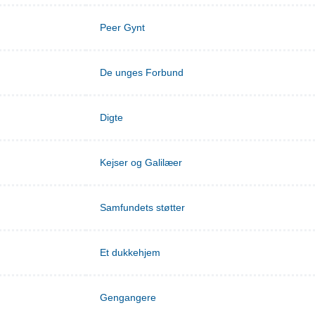
Peer Gynt
De unges Forbund
Digte
Kejser og Galilæer
Samfundets støtter
Et dukkehjem
Gengangere