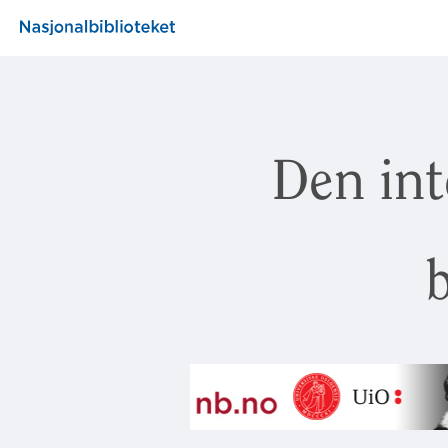
Den int
b