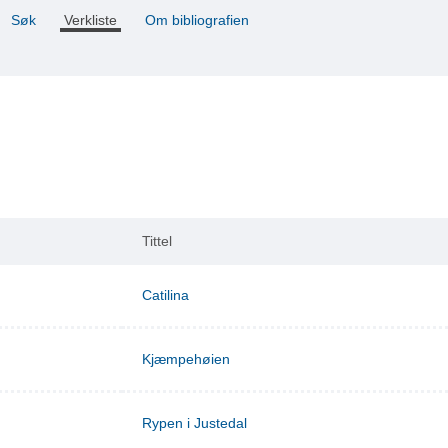
Søk
Verkliste
Om bibliografien
Tittel
Catilina
Kjæmpehøien
Rypen i Justedal