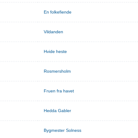
En folkefiende
Vildanden
Hvide heste
Rosmersholm
Fruen fra havet
Hedda Gabler
Bygmester Solness