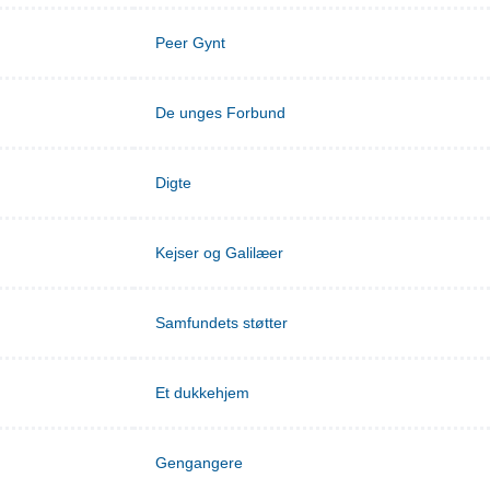
Peer Gynt
De unges Forbund
Digte
Kejser og Galilæer
Samfundets støtter
Et dukkehjem
Gengangere