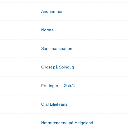
Andhrimner
Norma
Sancthansnatten
Gildet på Solhoug
Fru Inger til Østråt
Olaf Liljekrans
Hærmændene på Helgeland