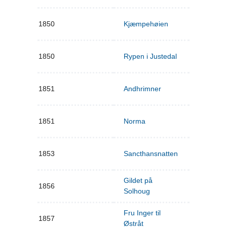
1850
Kjæmpehøien
1850
Rypen i Justedal
1851
Andhrimner
1851
Norma
1853
Sancthansnatten
Gildet på
1856
Solhoug
Fru Inger til
1857
Østråt