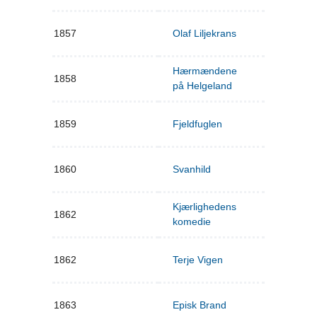
1857
Olaf Liljekrans
Hærmændene
1858
på Helgeland
1859
Fjeldfuglen
1860
Svanhild
Kjærlighedens
1862
komedie
1862
Terje Vigen
1863
Episk Brand