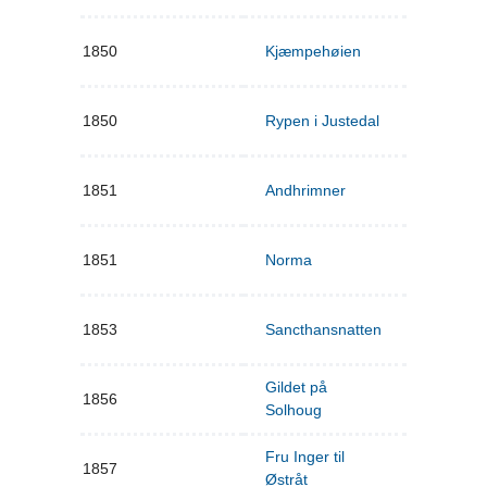
1850
Kjæmpehøien
1850
Rypen i Justedal
1851
Andhrimner
1851
Norma
1853
Sancthansnatten
Gildet på
1856
Solhoug
Fru Inger til
1857
Østråt