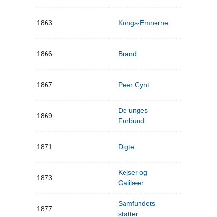
1863
Kongs-Emnerne
1866
Brand
1867
Peer Gynt
De unges
1869
Forbund
1871
Digte
Kejser og
1873
Galilæer
Samfundets
1877
støtter