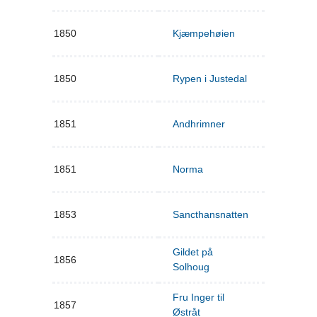
1850
Kjæmpehøien
1850
Rypen i Justedal
1851
Andhrimner
1851
Norma
1853
Sancthansnatten
Gildet på
1856
Solhoug
Fru Inger til
1857
Østråt