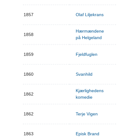
1857
Olaf Liljekrans
Hærmændene
1858
på Helgeland
1859
Fjeldfuglen
1860
Svanhild
Kjærlighedens
1862
komedie
1862
Terje Vigen
1863
Episk Brand