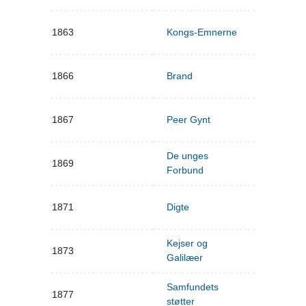
1863
Kongs-Emnerne
1866
Brand
1867
Peer Gynt
De unges
1869
Forbund
1871
Digte
Kejser og
1873
Galilæer
Samfundets
1877
støtter