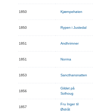
1850
Kjæmpehøien
1850
Rypen i Justedal
1851
Andhrimner
1851
Norma
1853
Sancthansnatten
Gildet på
1856
Solhoug
Fru Inger til
1857
Østråt