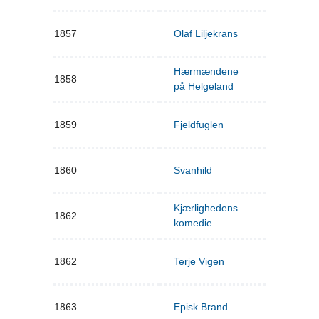
1857
Olaf Liljekrans
Hærmændene
1858
på Helgeland
1859
Fjeldfuglen
1860
Svanhild
Kjærlighedens
1862
komedie
1862
Terje Vigen
1863
Episk Brand