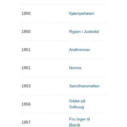
1850
Kjæmpehøien
1850
Rypen i Justedal
1851
Andhrimner
1851
Norma
1853
Sancthansnatten
Gildet på
1856
Solhoug
Fru Inger til
1857
Østråt