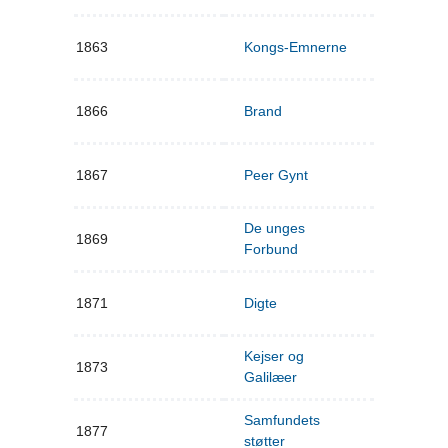
1863
Kongs-Emnerne
1866
Brand
1867
Peer Gynt
De unges
1869
Forbund
1871
Digte
Kejser og
1873
Galilæer
Samfundets
1877
støtter