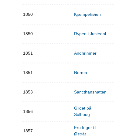
1850
Kjæmpehøien
1850
Rypen i Justedal
1851
Andhrimner
1851
Norma
1853
Sancthansnatten
Gildet på
1856
Solhoug
Fru Inger til
1857
Østråt