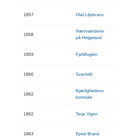
1857
Olaf Liljekrans
Hærmændene
1858
på Helgeland
1859
Fjeldfuglen
1860
Svanhild
Kjærlighedens
1862
komedie
1862
Terje Vigen
1863
Episk Brand