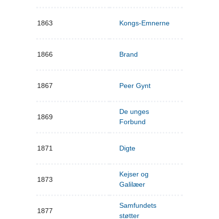
1863
Kongs-Emnerne
1866
Brand
1867
Peer Gynt
De unges
1869
Forbund
1871
Digte
Kejser og
1873
Galilæer
Samfundets
1877
støtter