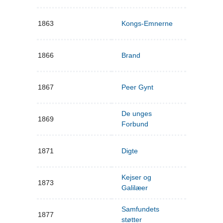
1863
Kongs-Emnerne
1866
Brand
1867
Peer Gynt
De unges
1869
Forbund
1871
Digte
Kejser og
1873
Galilæer
Samfundets
1877
støtter