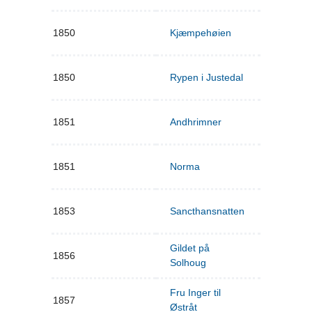
1850
Kjæmpehøien
1850
Rypen i Justedal
1851
Andhrimner
1851
Norma
1853
Sancthansnatten
Gildet på
1856
Solhoug
Fru Inger til
1857
Østråt