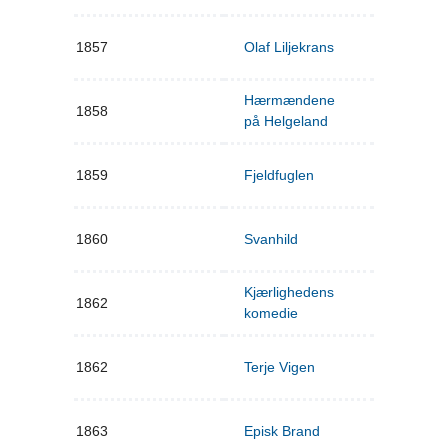
1857
Olaf Liljekrans
Hærmændene
1858
på Helgeland
1859
Fjeldfuglen
1860
Svanhild
Kjærlighedens
1862
komedie
1862
Terje Vigen
1863
Episk Brand