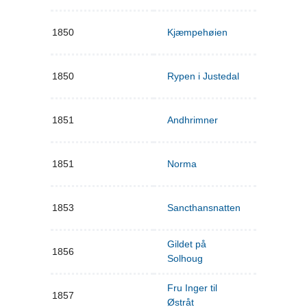
1850
Kjæmpehøien
1850
Rypen i Justedal
1851
Andhrimner
1851
Norma
1853
Sancthansnatten
Gildet på
1856
Solhoug
Fru Inger til
1857
Østråt