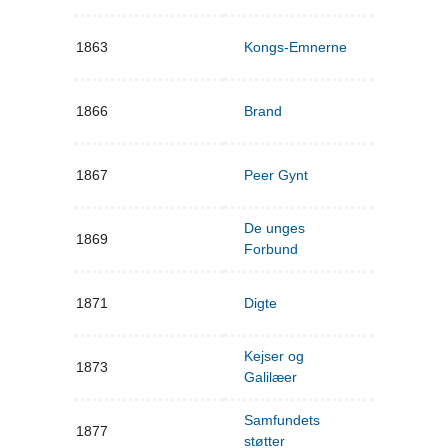
1863
Kongs-Emnerne
1866
Brand
1867
Peer Gynt
De unges
1869
Forbund
1871
Digte
Kejser og
1873
Galilæer
Samfundets
1877
støtter