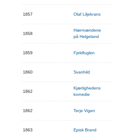
1857
Olaf Liljekrans
Hærmændene
1858
på Helgeland
1859
Fjeldfuglen
1860
Svanhild
Kjærlighedens
1862
komedie
1862
Terje Vigen
1863
Episk Brand