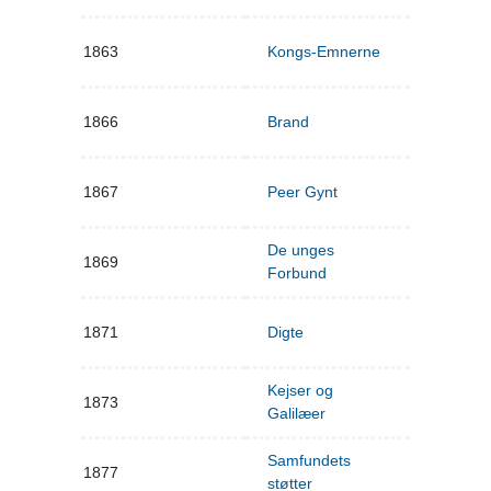
1863
Kongs-Emnerne
1866
Brand
1867
Peer Gynt
De unges
1869
Forbund
1871
Digte
Kejser og
1873
Galilæer
Samfundets
1877
støtter