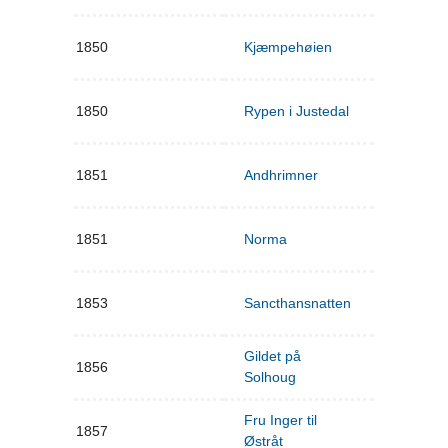
1850
Kjæmpehøien
1850
Rypen i Justedal
1851
Andhrimner
1851
Norma
1853
Sancthansnatten
Gildet på
1856
Solhoug
Fru Inger til
1857
Østråt