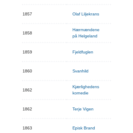
1857
Olaf Liljekrans
Hærmændene
1858
på Helgeland
1859
Fjeldfuglen
1860
Svanhild
Kjærlighedens
1862
komedie
1862
Terje Vigen
1863
Episk Brand