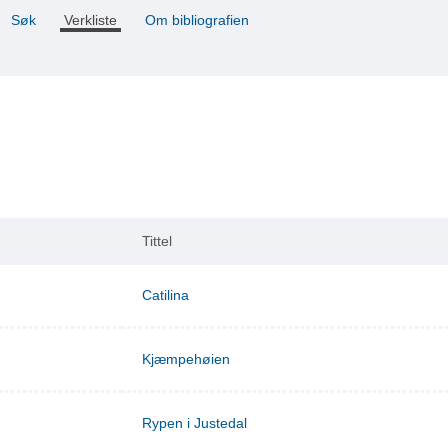
Søk
Verkliste
Om bibliografien
Tittel
Catilina
Kjæmpehøien
Rypen i Justedal