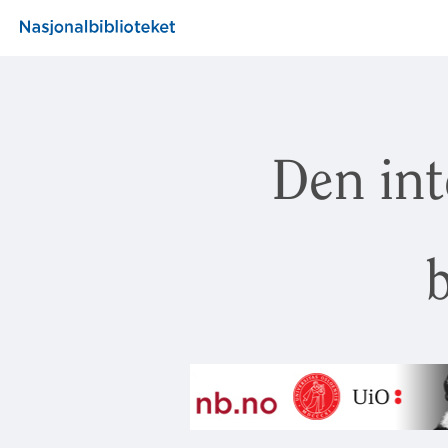
Den int
b