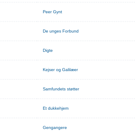
Peer Gynt
De unges Forbund
Digte
Kejser og Galilæer
Samfundets støtter
Et dukkehjem
Gengangere