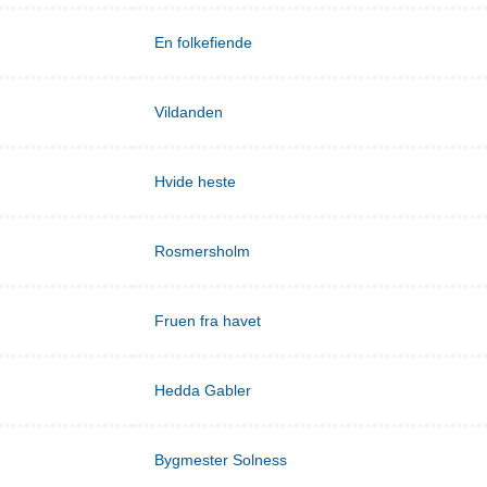
En folkefiende
Vildanden
Hvide heste
Rosmersholm
Fruen fra havet
Hedda Gabler
Bygmester Solness