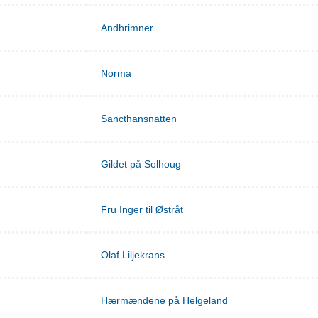
Andhrimner
Norma
Sancthansnatten
Gildet på Solhoug
Fru Inger til Østråt
Olaf Liljekrans
Hærmændene på Helgeland