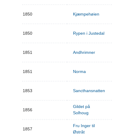
1850
Kjæmpehøien
1850
Rypen i Justedal
1851
Andhrimner
1851
Norma
1853
Sancthansnatten
Gildet på
1856
Solhoug
Fru Inger til
1857
Østråt