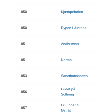
1850
Kjæmpehøien
1850
Rypen i Justedal
1851
Andhrimner
1851
Norma
1853
Sancthansnatten
Gildet på
1856
Solhoug
Fru Inger til
1857
Østråt