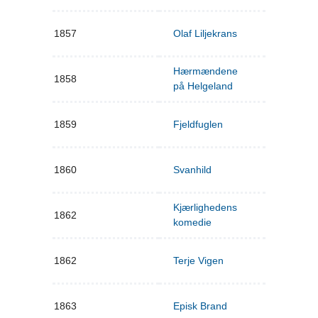
1857
Olaf Liljekrans
Hærmændene
1858
på Helgeland
1859
Fjeldfuglen
1860
Svanhild
Kjærlighedens
1862
komedie
1862
Terje Vigen
1863
Episk Brand