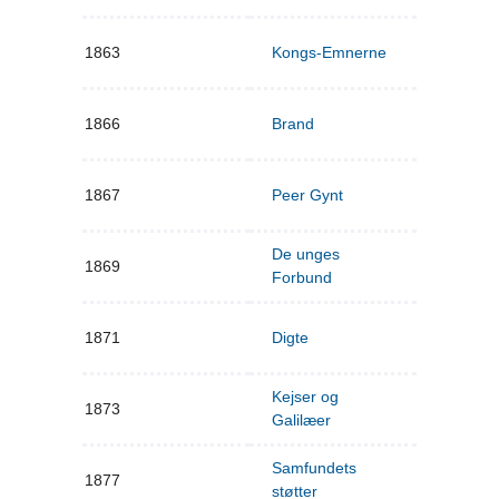
1863
Kongs-Emnerne
1866
Brand
1867
Peer Gynt
De unges
1869
Forbund
1871
Digte
Kejser og
1873
Galilæer
Samfundets
1877
støtter