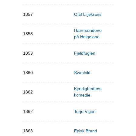
1857
Olaf Liljekrans
Hærmændene
1858
på Helgeland
1859
Fjeldfuglen
1860
Svanhild
Kjærlighedens
1862
komedie
1862
Terje Vigen
1863
Episk Brand