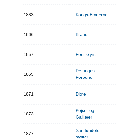
1863
Kongs-Emnerne
1866
Brand
1867
Peer Gynt
De unges
1869
Forbund
1871
Digte
Kejser og
1873
Galilæer
Samfundets
1877
støtter