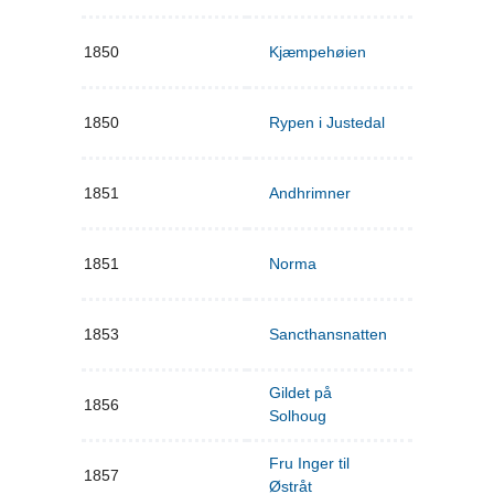
1850
Kjæmpehøien
1850
Rypen i Justedal
1851
Andhrimner
1851
Norma
1853
Sancthansnatten
Gildet på
1856
Solhoug
Fru Inger til
1857
Østråt