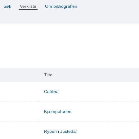
Søk
Verkliste
Om bibliografien
Tittel
Catilina
Kjæmpehøien
Rypen i Justedal