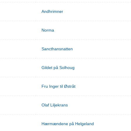
Andhrimner
Norma
Sancthansnatten
Gildet på Solhoug
Fru Inger til Østråt
Olaf Liljekrans
Hærmændene på Helgeland