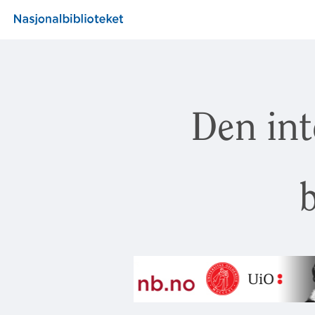
Den int
b