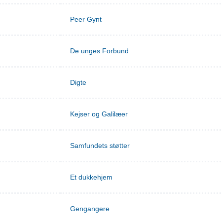
Peer Gynt
De unges Forbund
Digte
Kejser og Galilæer
Samfundets støtter
Et dukkehjem
Gengangere