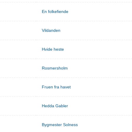
En folkefiende
Vildanden
Hvide heste
Rosmersholm
Fruen fra havet
Hedda Gabler
Bygmester Solness