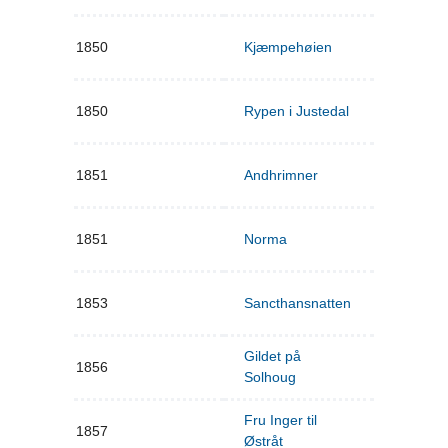
1850
Kjæmpehøien
1850
Rypen i Justedal
1851
Andhrimner
1851
Norma
1853
Sancthansnatten
Gildet på
1856
Solhoug
Fru Inger til
1857
Østråt