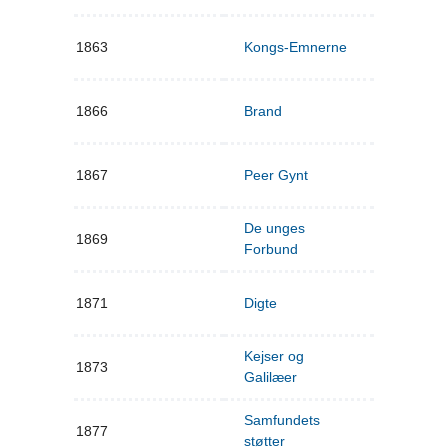
1863
Kongs-Emnerne
1866
Brand
1867
Peer Gynt
De unges
1869
Forbund
1871
Digte
Kejser og
1873
Galilæer
Samfundets
1877
støtter