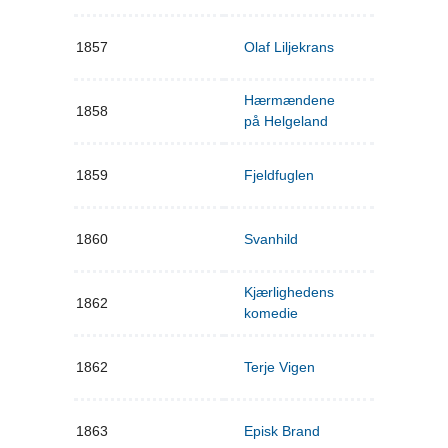
1857
Olaf Liljekrans
Hærmændene
1858
på Helgeland
1859
Fjeldfuglen
1860
Svanhild
Kjærlighedens
1862
komedie
1862
Terje Vigen
1863
Episk Brand