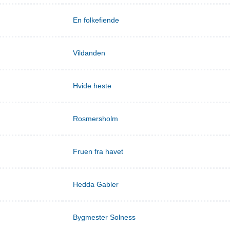
En folkefiende
Vildanden
Hvide heste
Rosmersholm
Fruen fra havet
Hedda Gabler
Bygmester Solness