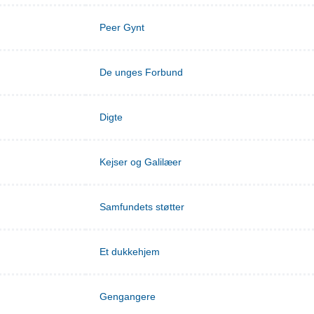
Peer Gynt
De unges Forbund
Digte
Kejser og Galilæer
Samfundets støtter
Et dukkehjem
Gengangere