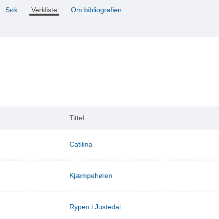
Søk
Verkliste
Om bibliografien
Tittel
Catilina
Kjæmpehøien
Rypen i Justedal