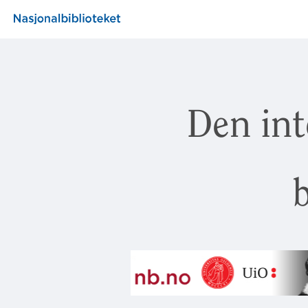
Den int
b