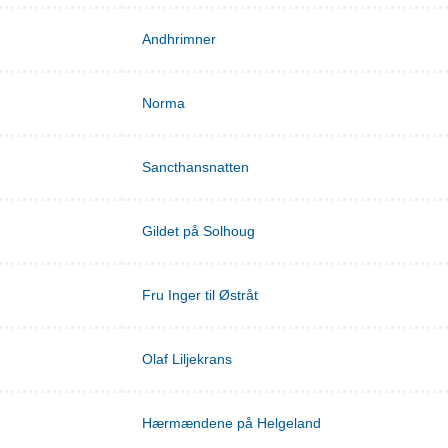
Andhrimner
Norma
Sancthansnatten
Gildet på Solhoug
Fru Inger til Østråt
Olaf Liljekrans
Hærmændene på Helgeland