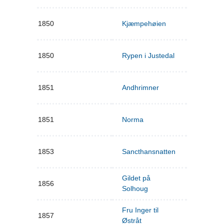
1850
Kjæmpehøien
1850
Rypen i Justedal
1851
Andhrimner
1851
Norma
1853
Sancthansnatten
Gildet på
1856
Solhoug
Fru Inger til
1857
Østråt