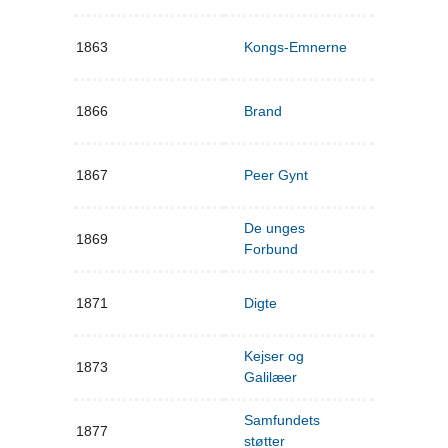
1863
Kongs-Emnerne
1866
Brand
1867
Peer Gynt
De unges
1869
Forbund
1871
Digte
Kejser og
1873
Galilæer
Samfundets
1877
støtter