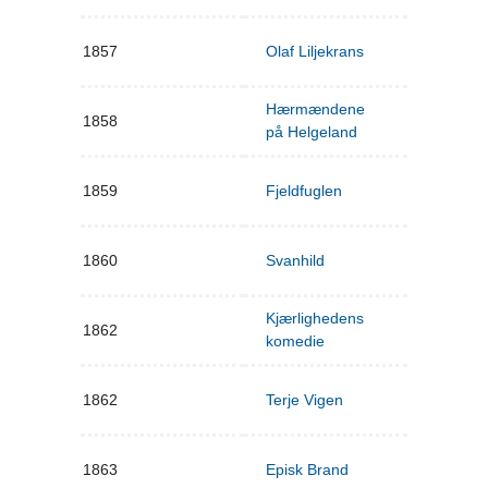
1857
Olaf Liljekrans
Hærmændene
1858
på Helgeland
1859
Fjeldfuglen
1860
Svanhild
Kjærlighedens
1862
komedie
1862
Terje Vigen
1863
Episk Brand