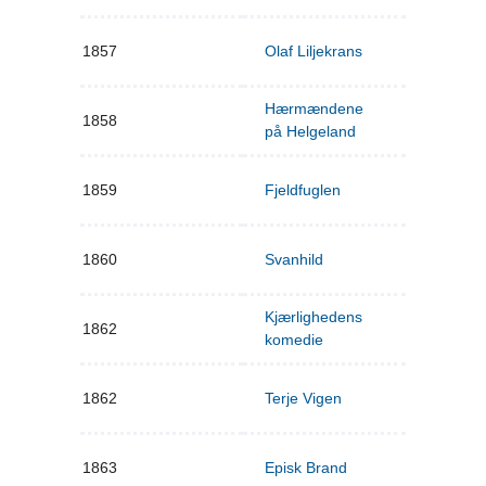
1857
Olaf Liljekrans
Hærmændene
1858
på Helgeland
1859
Fjeldfuglen
1860
Svanhild
Kjærlighedens
1862
komedie
1862
Terje Vigen
1863
Episk Brand