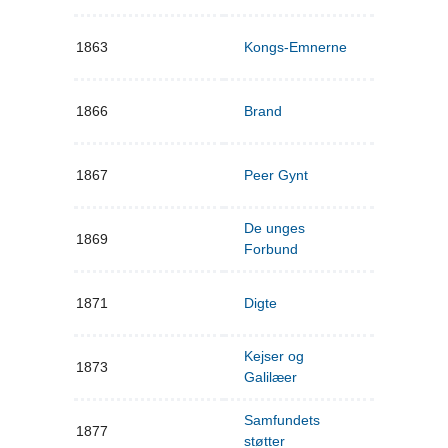
1863
Kongs-Emnerne
1866
Brand
1867
Peer Gynt
De unges
1869
Forbund
1871
Digte
Kejser og
1873
Galilæer
Samfundets
1877
støtter