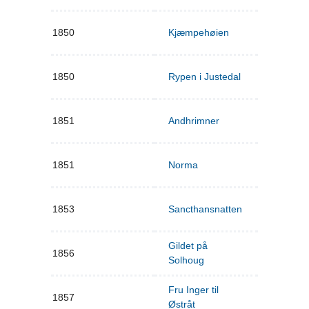
1850
Kjæmpehøien
1850
Rypen i Justedal
1851
Andhrimner
1851
Norma
1853
Sancthansnatten
Gildet på
1856
Solhoug
Fru Inger til
1857
Østråt