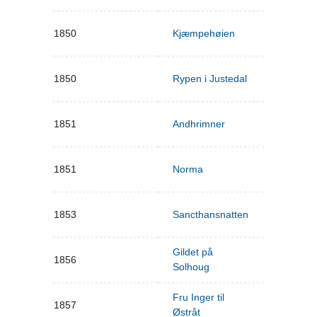
1850
Kjæmpehøien
1850
Rypen i Justedal
1851
Andhrimner
1851
Norma
1853
Sancthansnatten
Gildet på
1856
Solhoug
Fru Inger til
1857
Østråt