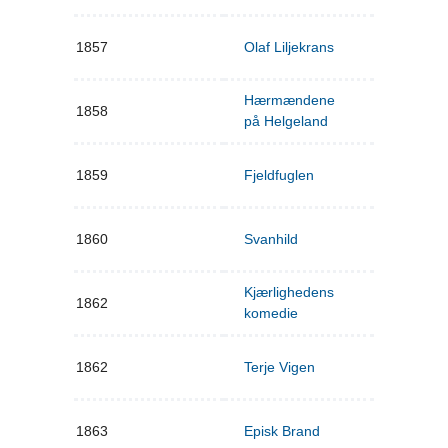
1857
Olaf Liljekrans
Hærmændene
1858
på Helgeland
1859
Fjeldfuglen
1860
Svanhild
Kjærlighedens
1862
komedie
1862
Terje Vigen
1863
Episk Brand