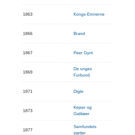
1863
Kongs-Emnerne
1866
Brand
1867
Peer Gynt
De unges
1869
Forbund
1871
Digte
Kejser og
1873
Galilæer
Samfundets
1877
støtter