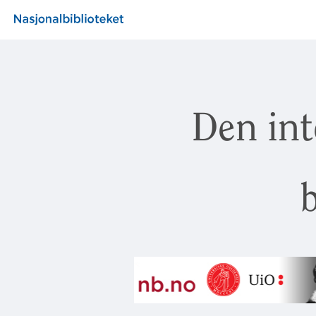
Den int
b