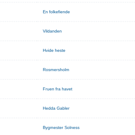
En folkefiende
Vildanden
Hvide heste
Rosmersholm
Fruen fra havet
Hedda Gabler
Bygmester Solness