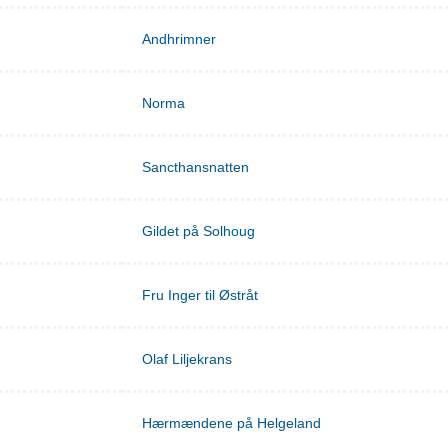
Andhrimner
Norma
Sancthansnatten
Gildet på Solhoug
Fru Inger til Østråt
Olaf Liljekrans
Hærmændene på Helgeland