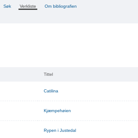
Søk
Verkliste
Om bibliografien
Tittel
Catilina
Kjæmpehøien
Rypen i Justedal