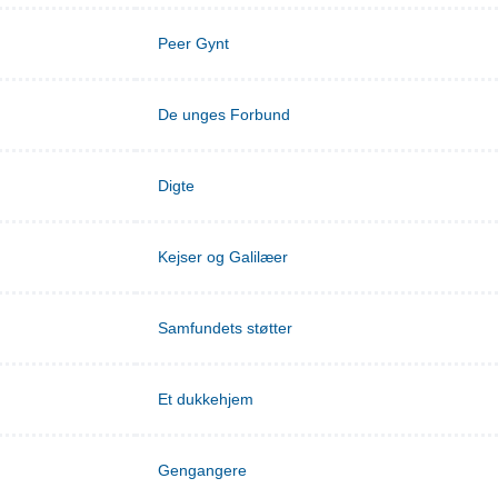
Peer Gynt
De unges Forbund
Digte
Kejser og Galilæer
Samfundets støtter
Et dukkehjem
Gengangere