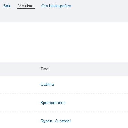
Søk
Verkliste
Om bibliografien
Tittel
Catilina
Kjæmpehøien
Rypen i Justedal