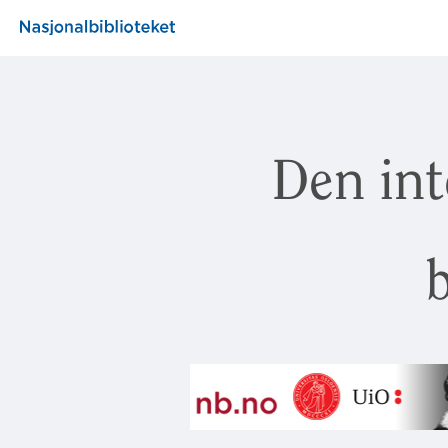
Den int
b