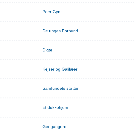
Peer Gynt
De unges Forbund
Digte
Kejser og Galilæer
Samfundets støtter
Et dukkehjem
Gengangere