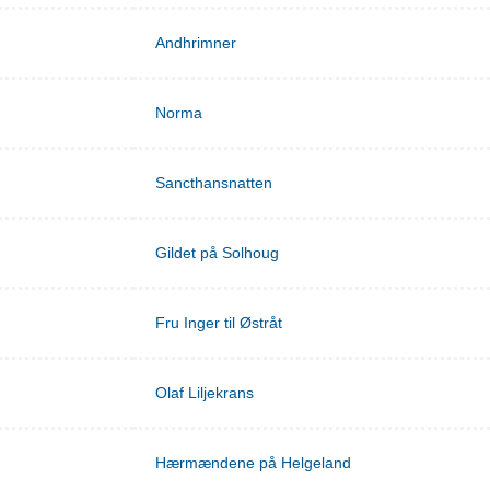
Andhrimner
Norma
Sancthansnatten
Gildet på Solhoug
Fru Inger til Østråt
Olaf Liljekrans
Hærmændene på Helgeland