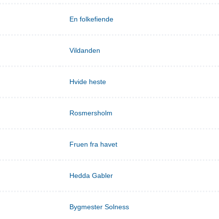
En folkefiende
Vildanden
Hvide heste
Rosmersholm
Fruen fra havet
Hedda Gabler
Bygmester Solness