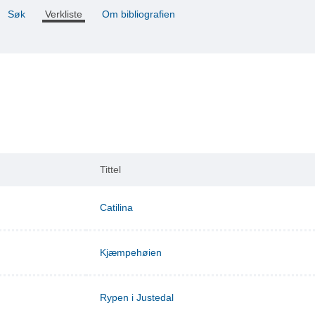
Søk
Verkliste
Om bibliografien
Tittel
Catilina
Kjæmpehøien
Rypen i Justedal