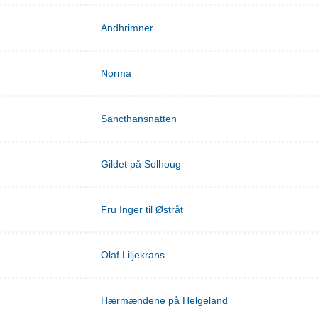
Andhrimner
Norma
Sancthansnatten
Gildet på Solhoug
Fru Inger til Østråt
Olaf Liljekrans
Hærmændene på Helgeland