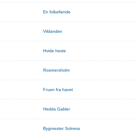
En folkefiende
Vildanden
Hvide heste
Rosmersholm
Fruen fra havet
Hedda Gabler
Bygmester Solness