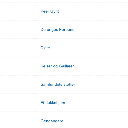
Peer Gynt
De unges Forbund
Digte
Kejser og Galilæer
Samfundets støtter
Et dukkehjem
Gengangere