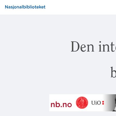
Den int
b