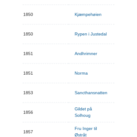
1850
Kjæmpehøien
1850
Rypen i Justedal
1851
Andhrimner
1851
Norma
1853
Sancthansnatten
Gildet på
1856
Solhoug
Fru Inger til
1857
Østråt