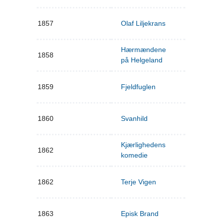
1857
Olaf Liljekrans
Hærmændene
1858
på Helgeland
1859
Fjeldfuglen
1860
Svanhild
Kjærlighedens
1862
komedie
1862
Terje Vigen
1863
Episk Brand