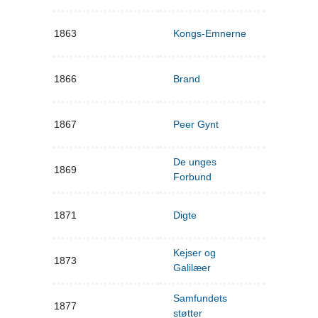
1863
Kongs-Emnerne
1866
Brand
1867
Peer Gynt
De unges
1869
Forbund
1871
Digte
Kejser og
1873
Galilæer
Samfundets
1877
støtter