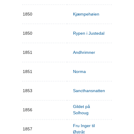
1850
Kjæmpehøien
1850
Rypen i Justedal
1851
Andhrimner
1851
Norma
1853
Sancthansnatten
Gildet på
1856
Solhoug
Fru Inger til
1857
Østråt