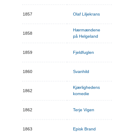
1857
Olaf Liljekrans
Hærmændene
1858
på Helgeland
1859
Fjeldfuglen
1860
Svanhild
Kjærlighedens
1862
komedie
1862
Terje Vigen
1863
Episk Brand