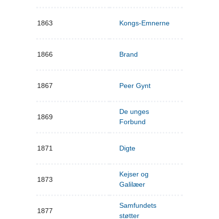
1863
Kongs-Emnerne
1866
Brand
1867
Peer Gynt
De unges
1869
Forbund
1871
Digte
Kejser og
1873
Galilæer
Samfundets
1877
støtter