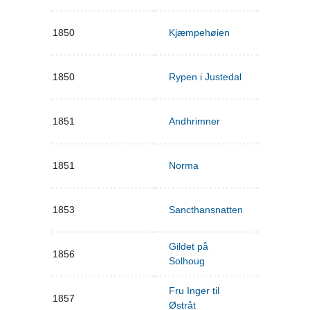
1850
Kjæmpehøien
1850
Rypen i Justedal
1851
Andhrimner
1851
Norma
1853
Sancthansnatten
Gildet på
1856
Solhoug
Fru Inger til
1857
Østråt