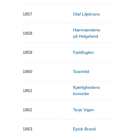
1857
Olaf Liljekrans
Hærmændene
1858
på Helgeland
1859
Fjeldfuglen
1860
Svanhild
Kjærlighedens
1862
komedie
1862
Terje Vigen
1863
Episk Brand