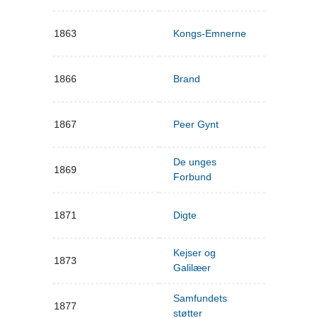
1863
Kongs-Emnerne
1866
Brand
1867
Peer Gynt
De unges
1869
Forbund
1871
Digte
Kejser og
1873
Galilæer
Samfundets
1877
støtter