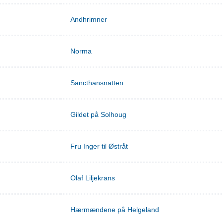
Andhrimner
Norma
Sancthansnatten
Gildet på Solhoug
Fru Inger til Østråt
Olaf Liljekrans
Hærmændene på Helgeland