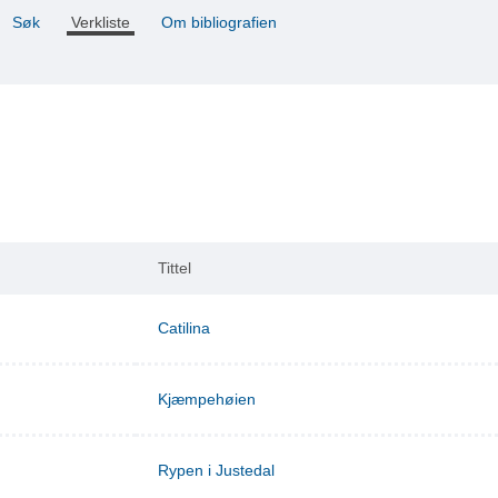
Søk
Verkliste
Om bibliografien
Tittel
Catilina
Kjæmpehøien
Rypen i Justedal