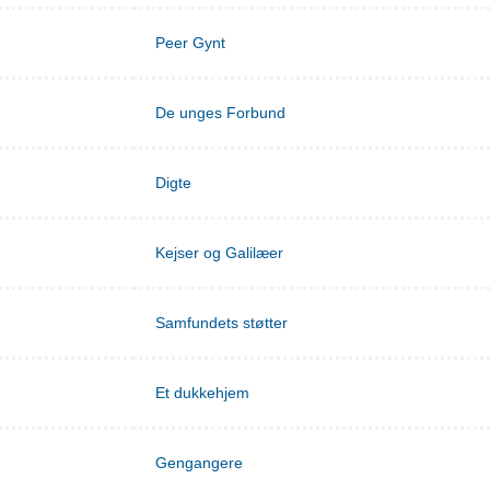
Peer Gynt
De unges Forbund
Digte
Kejser og Galilæer
Samfundets støtter
Et dukkehjem
Gengangere