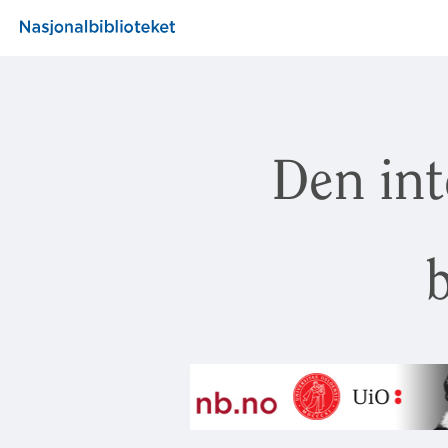
Den int
b