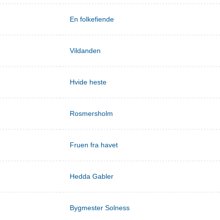
En folkefiende
Vildanden
Hvide heste
Rosmersholm
Fruen fra havet
Hedda Gabler
Bygmester Solness