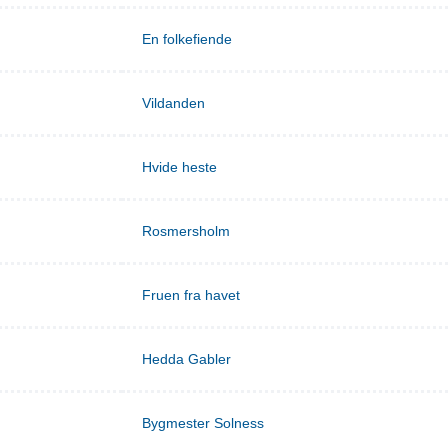
En folkefiende
Vildanden
Hvide heste
Rosmersholm
Fruen fra havet
Hedda Gabler
Bygmester Solness