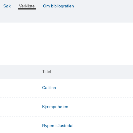
Søk
Verkliste
Om bibliografien
Tittel
Catilina
Kjæmpehøien
Rypen i Justedal