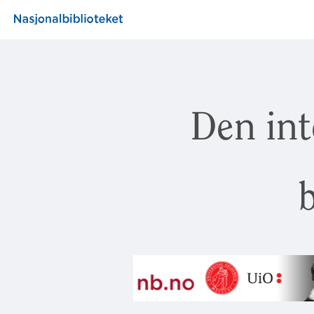
Den int
b