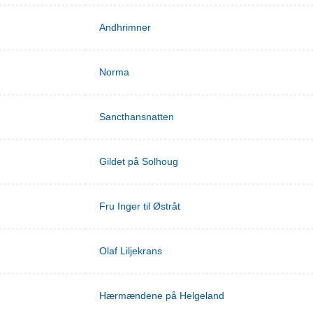
Andhrimner
Norma
Sancthansnatten
Gildet på Solhoug
Fru Inger til Østråt
Olaf Liljekrans
Hærmændene på Helgeland