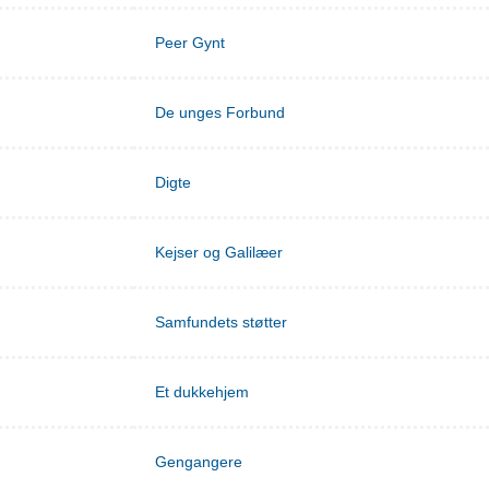
Peer Gynt
De unges Forbund
Digte
Kejser og Galilæer
Samfundets støtter
Et dukkehjem
Gengangere