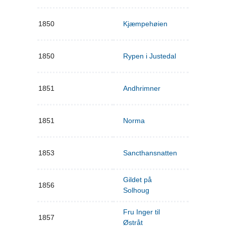
1850
Kjæmpehøien
1850
Rypen i Justedal
1851
Andhrimner
1851
Norma
1853
Sancthansnatten
Gildet på
1856
Solhoug
Fru Inger til
1857
Østråt