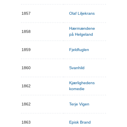
1857
Olaf Liljekrans
Hærmændene
1858
på Helgeland
1859
Fjeldfuglen
1860
Svanhild
Kjærlighedens
1862
komedie
1862
Terje Vigen
1863
Episk Brand