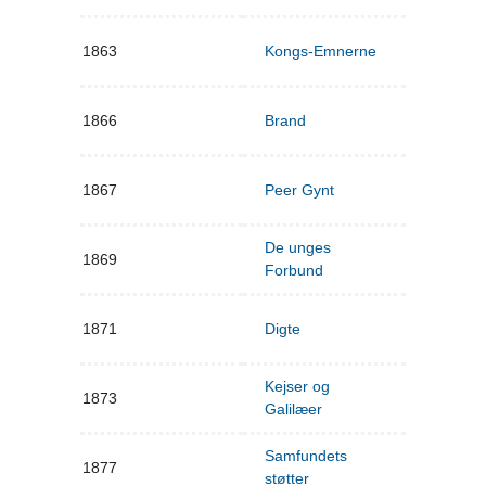
1863
Kongs-Emnerne
1866
Brand
1867
Peer Gynt
De unges
1869
Forbund
1871
Digte
Kejser og
1873
Galilæer
Samfundets
1877
støtter