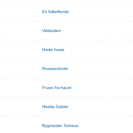
En folkefiende
Vildanden
Hvide heste
Rosmersholm
Fruen fra havet
Hedda Gabler
Bygmester Solness