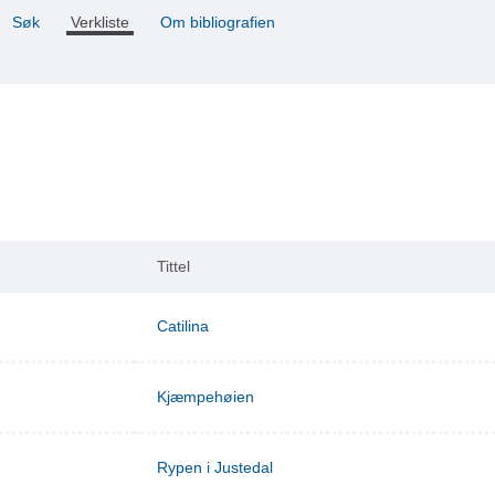
Søk
Verkliste
Om bibliografien
Tittel
Catilina
Kjæmpehøien
Rypen i Justedal