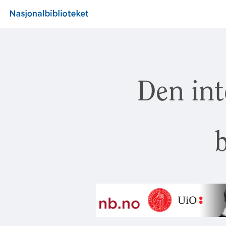
Den int
b