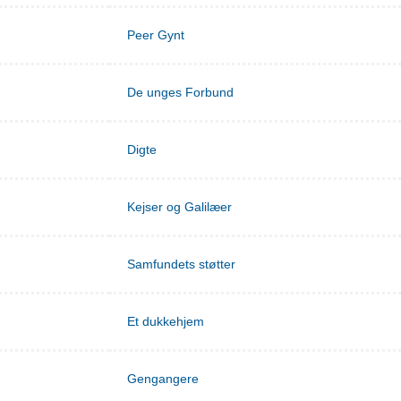
Peer Gynt
De unges Forbund
Digte
Kejser og Galilæer
Samfundets støtter
Et dukkehjem
Gengangere