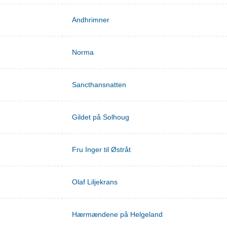
Andhrimner
Norma
Sancthansnatten
Gildet på Solhoug
Fru Inger til Østråt
Olaf Liljekrans
Hærmændene på Helgeland