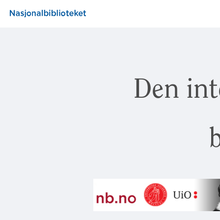
Den int
b