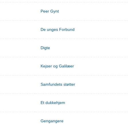
Peer Gynt
De unges Forbund
Digte
Kejser og Galilæer
Samfundets støtter
Et dukkehjem
Gengangere