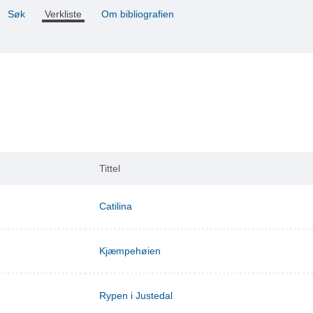
Søk
Verkliste
Om bibliografien
Tittel
Catilina
Kjæmpehøien
Rypen i Justedal