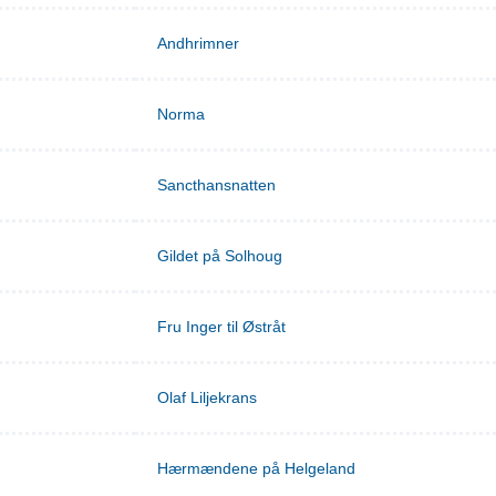
Andhrimner
Norma
Sancthansnatten
Gildet på Solhoug
Fru Inger til Østråt
Olaf Liljekrans
Hærmændene på Helgeland