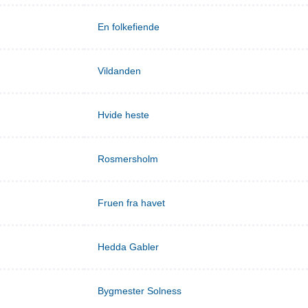
En folkefiende
Vildanden
Hvide heste
Rosmersholm
Fruen fra havet
Hedda Gabler
Bygmester Solness