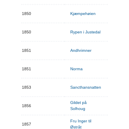
1850
Kjæmpehøien
1850
Rypen i Justedal
1851
Andhrimner
1851
Norma
1853
Sancthansnatten
Gildet på
1856
Solhoug
Fru Inger til
1857
Østråt