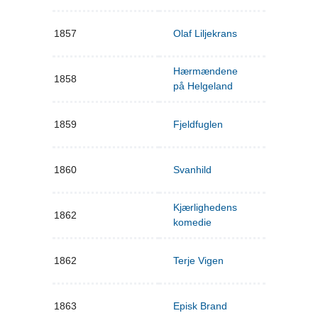
1857
Olaf Liljekrans
Hærmændene
1858
på Helgeland
1859
Fjeldfuglen
1860
Svanhild
Kjærlighedens
1862
komedie
1862
Terje Vigen
1863
Episk Brand