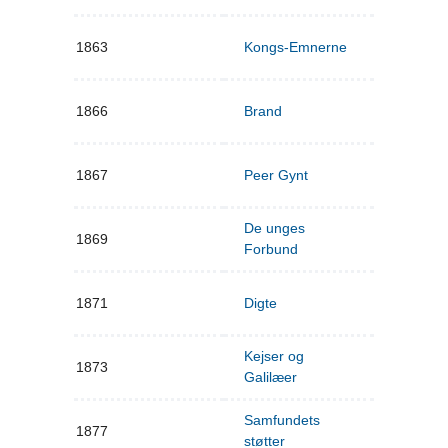
1863
Kongs-Emnerne
1866
Brand
1867
Peer Gynt
De unges
1869
Forbund
1871
Digte
Kejser og
1873
Galilæer
Samfundets
1877
støtter