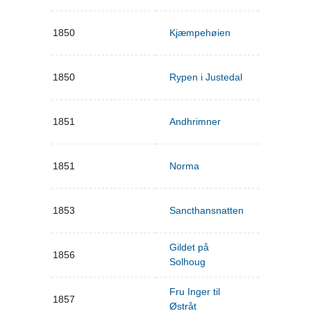
1850
Kjæmpehøien
1850
Rypen i Justedal
1851
Andhrimner
1851
Norma
1853
Sancthansnatten
Gildet på
1856
Solhoug
Fru Inger til
1857
Østråt