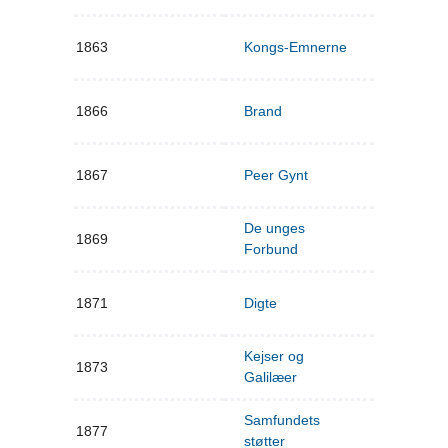
1863
Kongs-Emnerne
1866
Brand
1867
Peer Gynt
De unges
1869
Forbund
1871
Digte
Kejser og
1873
Galilæer
Samfundets
1877
støtter