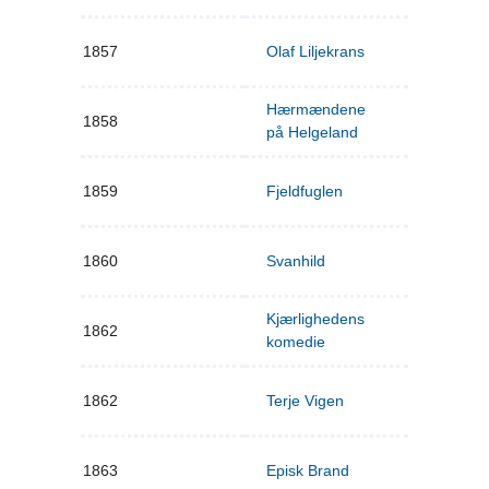
1857
Olaf Liljekrans
Hærmændene
1858
på Helgeland
1859
Fjeldfuglen
1860
Svanhild
Kjærlighedens
1862
komedie
1862
Terje Vigen
1863
Episk Brand