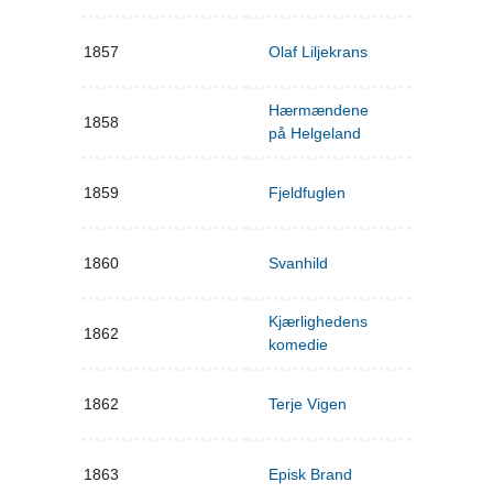
1857
Olaf Liljekrans
Hærmændene
1858
på Helgeland
1859
Fjeldfuglen
1860
Svanhild
Kjærlighedens
1862
komedie
1862
Terje Vigen
1863
Episk Brand