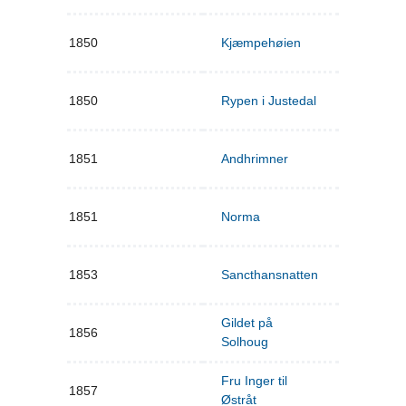
1850
Kjæmpehøien
1850
Rypen i Justedal
1851
Andhrimner
1851
Norma
1853
Sancthansnatten
Gildet på
1856
Solhoug
Fru Inger til
1857
Østråt