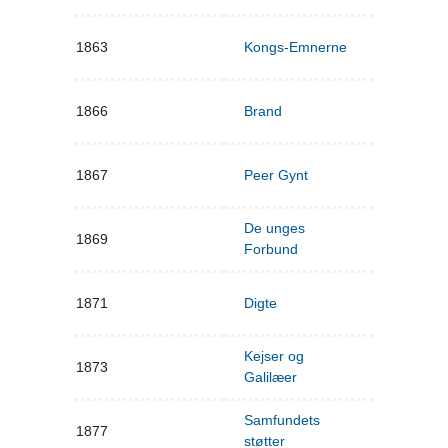
1863
Kongs-Emnerne
1866
Brand
1867
Peer Gynt
De unges
1869
Forbund
1871
Digte
Kejser og
1873
Galilæer
Samfundets
1877
støtter