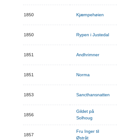
1850
Kjæmpehøien
1850
Rypen i Justedal
1851
Andhrimner
1851
Norma
1853
Sancthansnatten
Gildet på
1856
Solhoug
Fru Inger til
1857
Østråt