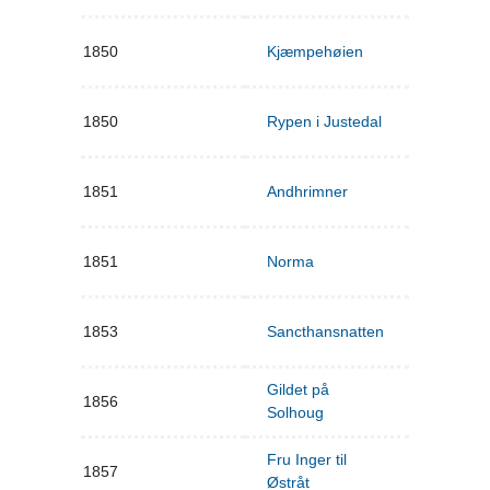
1850
Kjæmpehøien
1850
Rypen i Justedal
1851
Andhrimner
1851
Norma
1853
Sancthansnatten
Gildet på
1856
Solhoug
Fru Inger til
1857
Østråt