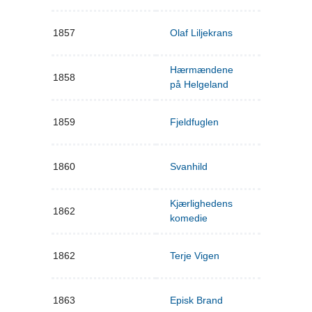
1857
Olaf Liljekrans
Hærmændene
1858
på Helgeland
1859
Fjeldfuglen
1860
Svanhild
Kjærlighedens
1862
komedie
1862
Terje Vigen
1863
Episk Brand