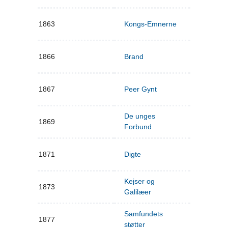
1863
Kongs-Emnerne
1866
Brand
1867
Peer Gynt
De unges
1869
Forbund
1871
Digte
Kejser og
1873
Galilæer
Samfundets
1877
støtter