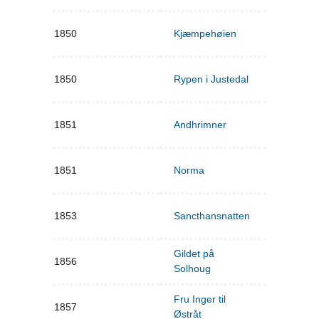
1850
Kjæmpehøien
1850
Rypen i Justedal
1851
Andhrimner
1851
Norma
1853
Sancthansnatten
Gildet på
1856
Solhoug
Fru Inger til
1857
Østråt