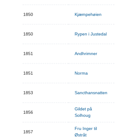
1850
Kjæmpehøien
1850
Rypen i Justedal
1851
Andhrimner
1851
Norma
1853
Sancthansnatten
Gildet på
1856
Solhoug
Fru Inger til
1857
Østråt