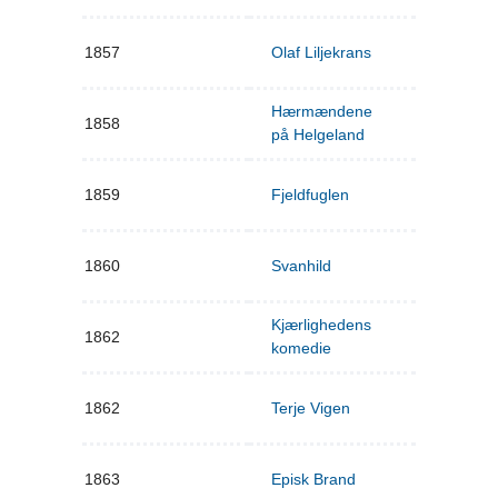
1857
Olaf Liljekrans
Hærmændene
1858
på Helgeland
1859
Fjeldfuglen
1860
Svanhild
Kjærlighedens
1862
komedie
1862
Terje Vigen
1863
Episk Brand