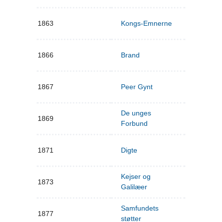
1863
Kongs-Emnerne
1866
Brand
1867
Peer Gynt
De unges
1869
Forbund
1871
Digte
Kejser og
1873
Galilæer
Samfundets
1877
støtter