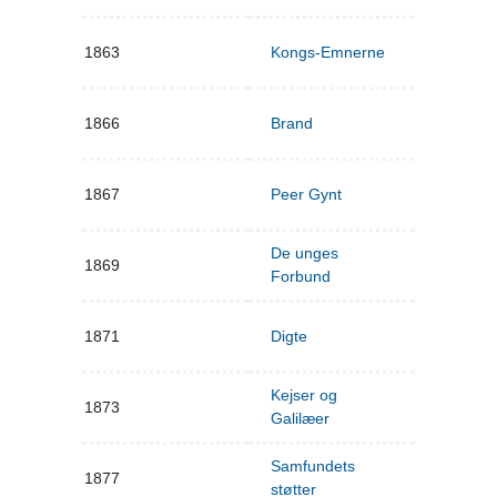
1863
Kongs-Emnerne
1866
Brand
1867
Peer Gynt
De unges
1869
Forbund
1871
Digte
Kejser og
1873
Galilæer
Samfundets
1877
støtter