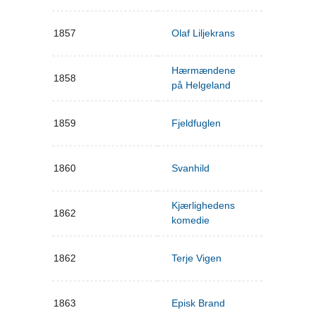
1857
Olaf Liljekrans
Hærmændene
1858
på Helgeland
1859
Fjeldfuglen
1860
Svanhild
Kjærlighedens
1862
komedie
1862
Terje Vigen
1863
Episk Brand