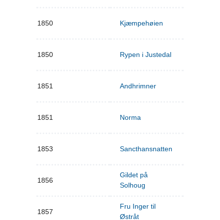
1850
Kjæmpehøien
1850
Rypen i Justedal
1851
Andhrimner
1851
Norma
1853
Sancthansnatten
Gildet på
1856
Solhoug
Fru Inger til
1857
Østråt