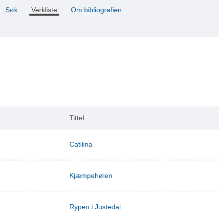
Søk
Verkliste
Om bibliografien
Tittel
Catilina
Kjæmpehøien
Rypen i Justedal