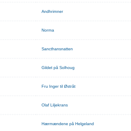
Andhrimner
Norma
Sancthansnatten
Gildet på Solhoug
Fru Inger til Østråt
Olaf Liljekrans
Hærmændene på Helgeland