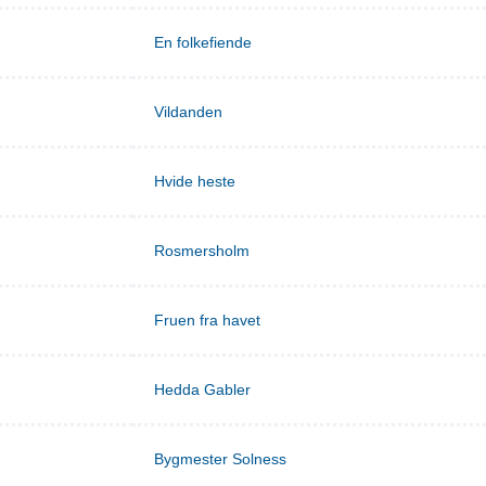
En folkefiende
Vildanden
Hvide heste
Rosmersholm
Fruen fra havet
Hedda Gabler
Bygmester Solness