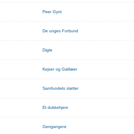
Peer Gynt
De unges Forbund
Digte
Kejser og Galilæer
Samfundets støtter
Et dukkehjem
Gengangere