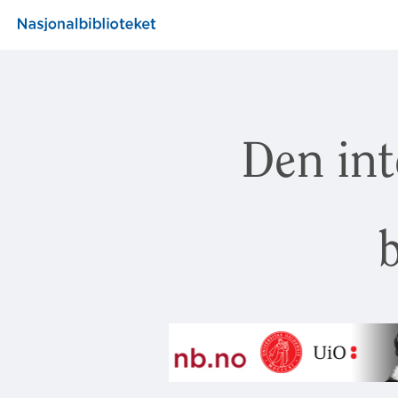
Den int
b