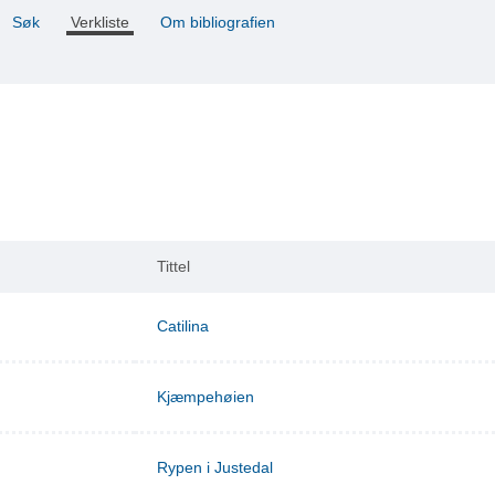
Søk
Verkliste
Om bibliografien
Tittel
Catilina
Kjæmpehøien
Rypen i Justedal