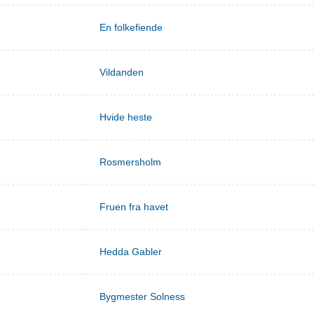
En folkefiende
Vildanden
Hvide heste
Rosmersholm
Fruen fra havet
Hedda Gabler
Bygmester Solness