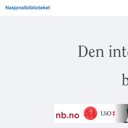
Den int
b