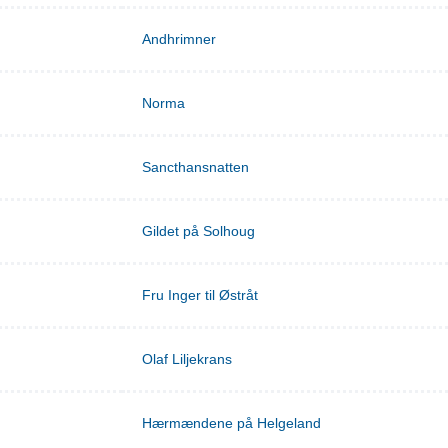
Andhrimner
Norma
Sancthansnatten
Gildet på Solhoug
Fru Inger til Østråt
Olaf Liljekrans
Hærmændene på Helgeland