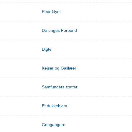
Peer Gynt
De unges Forbund
Digte
Kejser og Galilæer
Samfundets støtter
Et dukkehjem
Gengangere